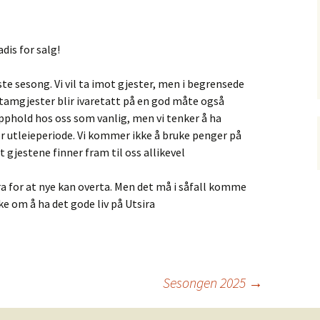
dis for salg!
ste sesong. Vi vil ta imot gjester, men i begrensede
 stamgjester blir ivaretatt på en god måte også
opphold hos oss som vanlig, men vi tenker å ha
r utleieperiode. Vi kommer ikke å bruke penger på
 gjestene finner fram til oss allikevel
øra for at nye kan overta. Men det må i såfall komme
ke om å ha det gode liv på Utsira
n
Sesongen 2025
→