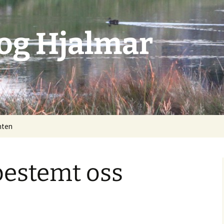
 og Hjalmar
anten
bestemt oss