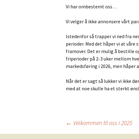
Vi har ombestemt oss…
Vi velger å ikke annonsere vårt para
Istedenfor så trapper vi ned fra ne
perioder. Med det håper vi at våre
framover. Det er mulig å bestille 
friperioder på 2-3 uker mellom hve
markedsføring i 2026, men håper at
Når det er sagt så lukker vi ikke d
med at noe skulle ha et sterkt øns
Innleggsnavigasjo
←
Velkommen til oss i 2025