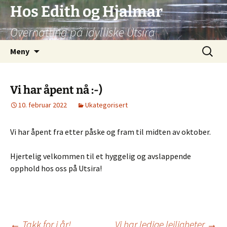
Hopp
Hos Edith og Hjalmar
til
Overnatting på idylliske Utsira
innhold
Søk
Meny
etter:
Vi har åpent nå :-)
10. februar 2022
Ukategorisert
Vi har åpent fra etter påske og fram til midten av oktober.
Hjertelig velkommen til et hyggelig og avslappende
opphold hos oss på Utsira!
←
Takk for i år!
Vi har ledige leiligheter
→