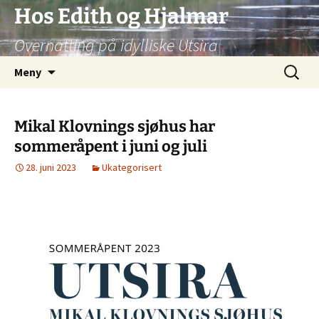
Hopp
Hos Edith og Hjalmar
til
Overnatting på idylliske Utsira
innhold
Søk
Meny
etter:
Mikal Klovnings sjøhus har
sommeråpent i juni og juli
28. juni 2023
Ukategorisert